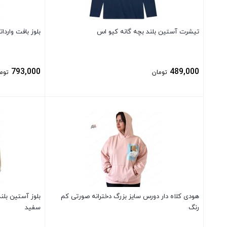
تیشرت آستین بلند بچه گانه کیو اس
بلوز بافت واردا
793,000
489,000
تومان
توم
بستن
بستن
هودی کلاه دار دورس سایز بزرگ دخترانه صورتی کم
بلوز آستین بلن
رنگ
سفید