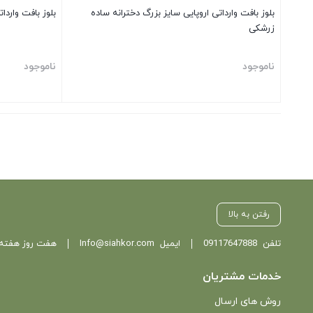
بلوز بافت وارداتی اروپایی سایز بزرگ دخترانه ساده
بلوز بافت واردا
زرشکی
ناموجود
ناموجود
بستن
بستن
رفتن به بالا
تلفن
09117647888
ایمیل
Info@siahkor.com
هفت روز هفته ، از ساعت 11 تا
خدمات مشتریان
روش های ارسال