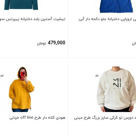
تی اروپایی دخترانه جلو دکمه دار آبی
تیشرت آستین بلند دخترانه پیپرتس سو
479,000
ان
تومان
بستن
د دورس تو کرکی سایز بزرگ طرح مینی
هودی کلاه دار طرح off line خردلی