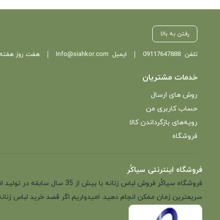
بستن
بستن
رفتن به بالا
تلفن
09117647888
ایمیل
Info@siahkor.com
هفت روز هفته ، از ساعت 11 تا
خدمات مشتریان
روش های ارسال
حساب کاربری من
رویه‌های بازگرداندن کالا
فروشگاه
فروشگاه اینترنتی سیاکُر
فروشگاه سیاکُر فروش لباس زن
سریعترین زمان ممکن انجام دهید. امیدواریم اگر قصد خرید لباس زنانه