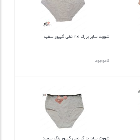
شورت سایز بزرگ ۳xl نخی گیپور سفید
ناموجود
بستن
شورت سایز بزرگ نخی گیپور رنگ سفید