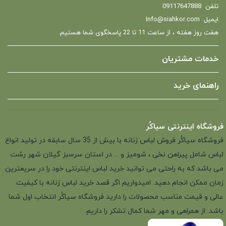
تلفن
09117647888
ایمیل
Info@siahkor.com
هفت روز هفته ، از ساعت 11 تا 22 پاسخگوی شما هستیم.
خدمات مشتریان
راهنمای خرید
فروشگاه اینترنتی سیاکُر
فروشگاه سیاکُر فروش لباس زنانه با بیش از 35 سال سابقه در تولید انواع
لباس شامل پیراهن نخی ، شومیز و ... در استان سرسبز گیلان شهر رشت
می باشد که به راحتی می توانید خرید لباس اینترنتی خود را در سریعترین
زمان ممکن انجام دهید. امیدواریم اگر قصد خرید لباس زنانه با کیفیت
عالی و قیمت مناسب محصولات را دارید فروشگاه سیاکُر انتخاب اول شما
باشد. از همراهی و مهر شما کمال تشکر را داریم.