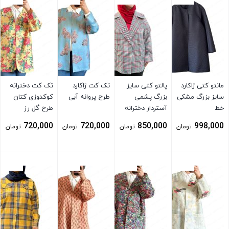
مانتو کتی ژاکارد
پالتو کتی سایز
تک کت ژاکارد
تک کت دخترانه
سایز بزرگ مشکی
بزرگ پشمی
طرح پروانه آبی
کوکدوزی کتان
خط
آستردار دخترانه
طرح گل رز
چهارخونه توسی
720,000
720,000
850,000
998,000
تومان
تومان
تومان
تومان
قرمز
بستن
بستن
بستن
بستن