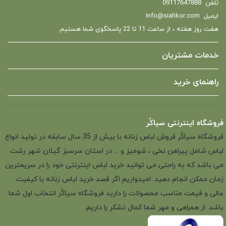
تلفن
09117647888
ایمیل
Info@siahkor.com
هفت روز هفته ، از ساعت 11 تا 22 پاسخگوی شما هستیم.
خدمات مشتریان
راهنمای خرید
فروشگاه اینترنتی سیاکُر
فروشگاه سیاکُر فروش لباس زنانه با بیش از 35 سال سابقه در تولید انواع
لباس شامل پیراهن نخی ، شومیز و ... در استان سرسبز گیلان شهر رشت
می باشد که به راحتی می توانید خرید لباس اینترنتی خود را در سریعترین
زمان ممکن انجام دهید. امیدواریم اگر قصد خرید لباس زنانه با کیفیت
عالی و قیمت مناسب محصولات را دارید فروشگاه سیاکُر انتخاب اول شما
باشد. از همراهی و مهر شما کمال تشکر را داریم.