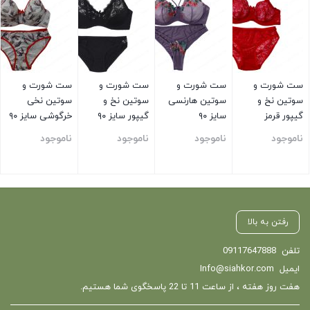
ست شورت و
ست شورت و
ست شورت و
ست شورت و
سوتین نخ و
سوتین هارنسی
سوتین نخ و
سوتین نخی
گیپور قرمز
سایز ۹۰
گیپور سایز ۹۰
خرگوشی سایز ۹۰
ناموجود
ناموجود
ناموجود
ناموجود
بستن
بستن
بستن
بستن
رفتن به بالا
تلفن
09117647888
ایمیل
Info@siahkor.com
هفت روز هفته ، از ساعت 11 تا 22 پاسخگوی شما هستیم.