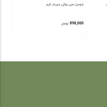
شومیز نخی پفکی جیبدار کرم
898,000
تومان
بستن