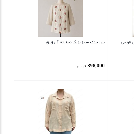
 نارنجی
بلوز خنک سایز بزرگ دخترانه گل زنبق
898,000
تومان
بستن