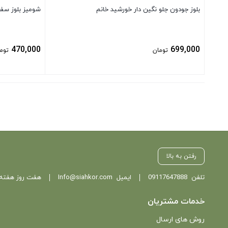
بلوز جودون جلو نگین دار خورشید خانم
شومیز بلوز سفی
470,000
699,000
تومان
توم
بستن
بستن
رفتن به بالا
تلفن
09117647888
ایمیل
Info@siahkor.com
هفت روز هفته ، از ساعت 11 تا
خدمات مشتریان
روش های ارسال