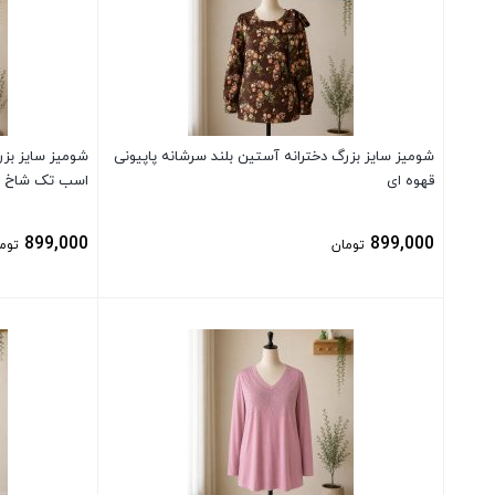
شومیز سایز بزرگ دخترانه آستین بلند سرشانه پاپیونی
شومیز سایز بزر
قهوه ای
اسب تک شاخ
899,000
899,000
تومان
توم
بستن
بستن