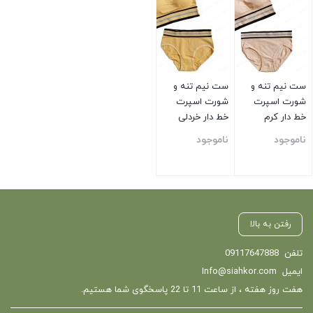
ست نیم تنه و
ست نیم تنه و
شورت اسپرت
شورت اسپرت
خط دار کرم
خط دار خردلی
ناموجود
ناموجود
بستن
بستن
رفتن به بالا
تلفن
09117647888
ایمیل
Info@siahkor.com
هفت روز هفته ، از ساعت 11 تا 22 پاسخگوی شما هستیم.