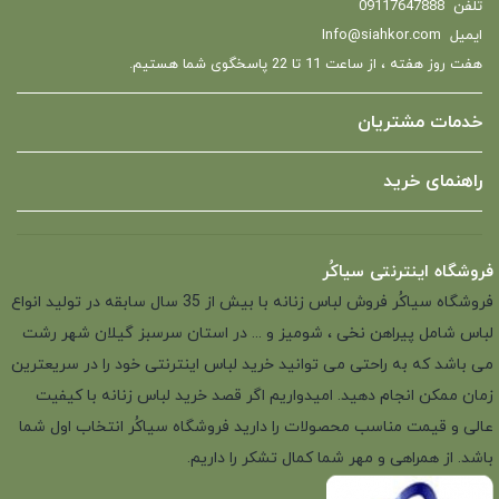
تلفن
09117647888
ایمیل
Info@siahkor.com
هفت روز هفته ، از ساعت 11 تا 22 پاسخگوی شما هستیم.
خدمات مشتریان
راهنمای خرید
فروشگاه اینترنتی سیاکُر
فروشگاه سیاکُر فروش لباس زنانه با بیش از 35 سال سابقه در تولید انواع
لباس شامل پیراهن نخی ، شومیز و ... در استان سرسبز گیلان شهر رشت
می باشد که به راحتی می توانید خرید لباس اینترنتی خود را در سریعترین
زمان ممکن انجام دهید. امیدواریم اگر قصد خرید لباس زنانه با کیفیت
عالی و قیمت مناسب محصولات را دارید فروشگاه سیاکُر انتخاب اول شما
باشد. از همراهی و مهر شما کمال تشکر را داریم.