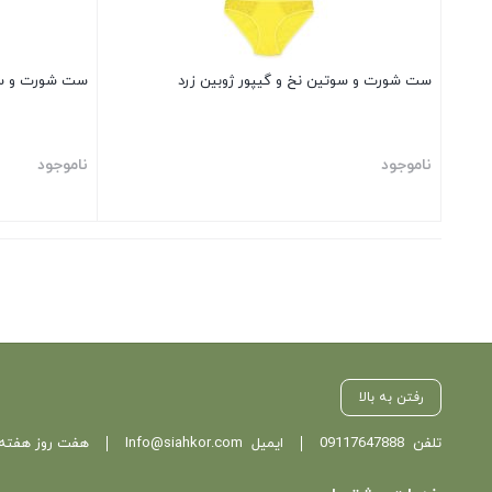
ست شورت و سوتین نخ و گیپور ژوبین زرد
ست شورت و سوت
ناموجود
ناموجود
بستن
بستن
رفتن به بالا
تلفن
09117647888
ایمیل
Info@siahkor.com
هفت روز هفته ، از ساعت 11 تا