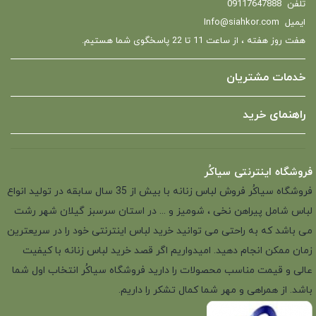
تلفن
09117647888
ایمیل
Info@siahkor.com
هفت روز هفته ، از ساعت 11 تا 22 پاسخگوی شما هستیم.
خدمات مشتریان
راهنمای خرید
فروشگاه اینترنتی سیاکُر
فروشگاه سیاکُر فروش لباس زنانه با بیش از 35 سال سابقه در تولید انواع
لباس شامل پیراهن نخی ، شومیز و ... در استان سرسبز گیلان شهر رشت
می باشد که به راحتی می توانید خرید لباس اینترنتی خود را در سریعترین
زمان ممکن انجام دهید. امیدواریم اگر قصد خرید لباس زنانه با کیفیت
عالی و قیمت مناسب محصولات را دارید فروشگاه سیاکُر انتخاب اول شما
باشد. از همراهی و مهر شما کمال تشکر را داریم.