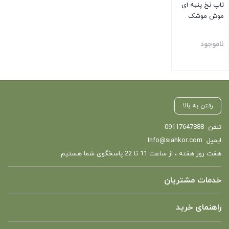
تاپ نخ پنبه ای
موش موشک
ناموجود
بستن
رفتن به بالا
تلفن
09117647888
ایمیل
Info@siahkor.com
هفت روز هفته ، از ساعت 11 تا 22 پاسخگوی شما هستیم.
خدمات مشتریان
راهنمای خرید