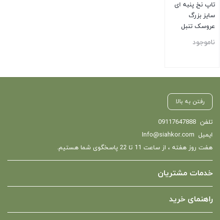
تاپ نخ پنبه ای
سایز بزرگ
عروسک تنبل
ناموجود
بستن
رفتن به بالا
تلفن
09117647888
ایمیل
Info@siahkor.com
هفت روز هفته ، از ساعت 11 تا 22 پاسخگوی شما هستیم.
خدمات مشتریان
راهنمای خرید