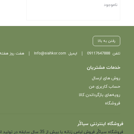
ناموجود
بستن
رفتن به بالا
تلفن
09117647888
ایمیل
Info@siahkor.com
هفت روز هفته ، از ساعت 11 تا
خدمات مشتریان
روش های ارسال
حساب کاربری من
رویه‌های بازگرداندن کالا
فروشگاه
فروشگاه اینترنتی سیاکُر
فروشگاه سیاکُر فروش لباس زن