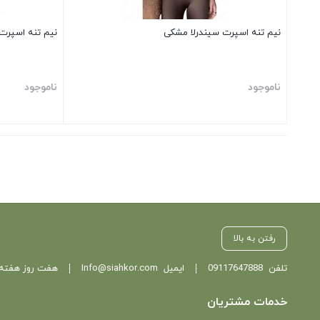
نیم تنه اسپرت سیندرلا مشکی
نیم تنه اسپرت 
ناموجود
ناموجود
بستن
بستن
رفتن به بالا
تلفن
09117647888
ایمیل
Info@siahkor.com
هفت روز هفته ، از ساعت 11 تا
خدمات مشتریان