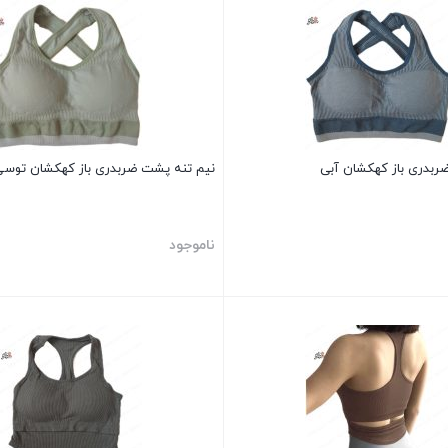
ربدری باز کهکشان آبی
نیم تنه پشت ضربدری باز کهکشان توس
ناموجود
بستن