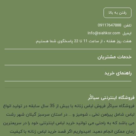
رفتن به بالا
تلفن
09117647888
ایمیل
Info@siahkor.com
هفت روز هفته ، از ساعت 11 تا 22 پاسخگوی شما هستیم.
خدمات مشتریان
راهنمای خرید
فروشگاه اینترنتی سیاکُر
فروشگاه سیاکُر فروش لباس زنانه با بیش از 35 سال سابقه در تولید انواع
لباس شامل پیراهن نخی ، شومیز و ... در استان سرسبز گیلان شهر رشت
می باشد که به راحتی می توانید خرید لباس اینترنتی خود را در سریعترین
زمان ممکن انجام دهید. امیدواریم اگر قصد خرید لباس زنانه با کیفیت