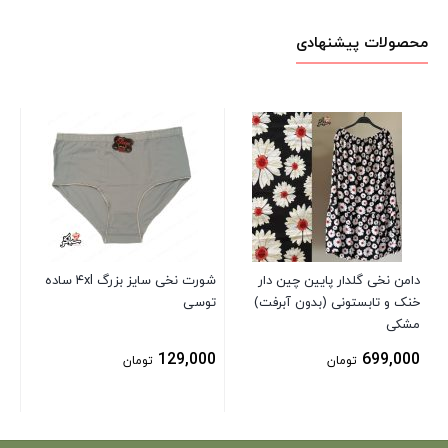
محصولات پیشنهادی
پک
نگ
00
دامن نخی گلدار پایین چین دار
شورت نخی سایز بزرگ ۴xl ساده
خنک و تابستونی (بدون آبرفت)
توسی
مشکی
129,000
699,000
تومان
تومان