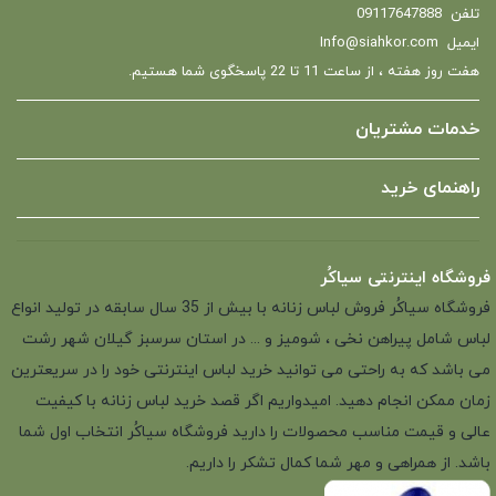
تلفن
09117647888
ایمیل
Info@siahkor.com
هفت روز هفته ، از ساعت 11 تا 22 پاسخگوی شما هستیم.
خدمات مشتریان
راهنمای خرید
فروشگاه اینترنتی سیاکُر
فروشگاه سیاکُر فروش لباس زنانه با بیش از 35 سال سابقه در تولید انواع
لباس شامل پیراهن نخی ، شومیز و ... در استان سرسبز گیلان شهر رشت
می باشد که به راحتی می توانید خرید لباس اینترنتی خود را در سریعترین
زمان ممکن انجام دهید. امیدواریم اگر قصد خرید لباس زنانه با کیفیت
عالی و قیمت مناسب محصولات را دارید فروشگاه سیاکُر انتخاب اول شما
باشد. از همراهی و مهر شما کمال تشکر را داریم.