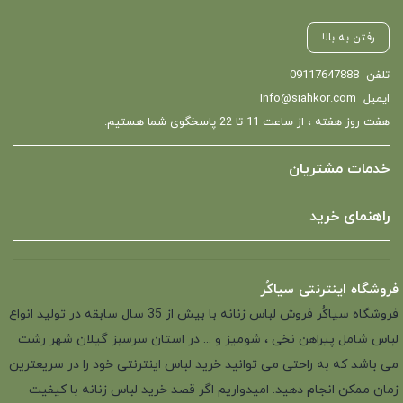
رفتن به بالا
تلفن
09117647888
ایمیل
Info@siahkor.com
هفت روز هفته ، از ساعت 11 تا 22 پاسخگوی شما هستیم.
خدمات مشتریان
راهنمای خرید
فروشگاه اینترنتی سیاکُر
فروشگاه سیاکُر فروش لباس زنانه با بیش از 35 سال سابقه در تولید انواع
لباس شامل پیراهن نخی ، شومیز و ... در استان سرسبز گیلان شهر رشت
می باشد که به راحتی می توانید خرید لباس اینترنتی خود را در سریعترین
زمان ممکن انجام دهید. امیدواریم اگر قصد خرید لباس زنانه با کیفیت