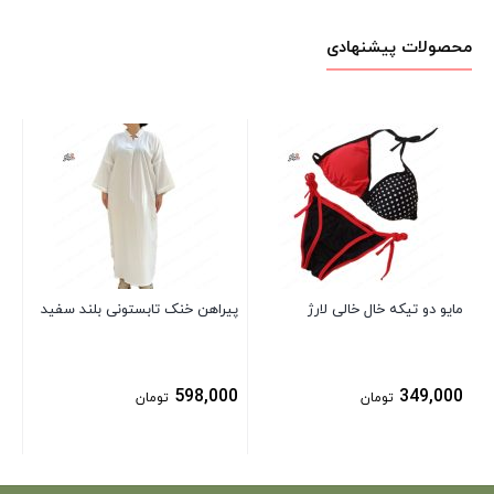
محصولات پیشنهادی
دا
(ب
00
مایو دو تیکه خال خالی لارژ
پیراهن خنک تابستونی بلند سفید
598,000
349,000
تومان
تومان