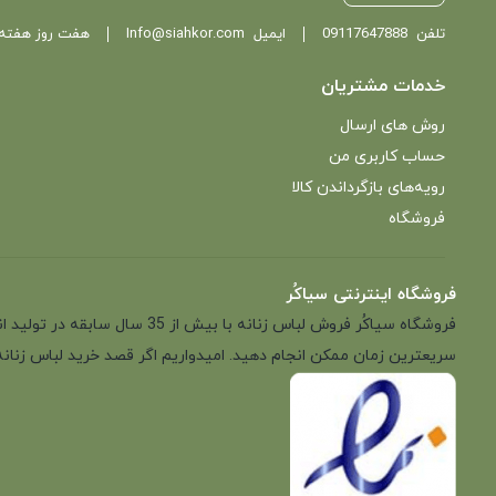
تلفن
09117647888
ایمیل
Info@siahkor.com
هفت روز هفته ، از ساعت 11 تا
خدمات مشتریان
روش های ارسال
حساب کاربری من
رویه‌های بازگرداندن کالا
فروشگاه
فروشگاه اینترنتی سیاکُر
فروشگاه سیاکُر فروش لباس زن
سریعترین زمان ممکن انجام دهید. امیدواریم اگر قصد خرید لباس زنانه