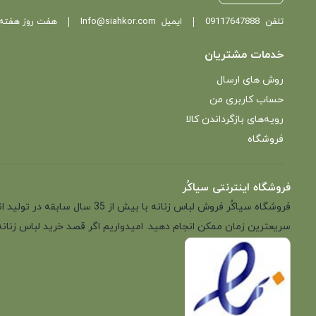
تلفن
09117647888
ایمیل
Info@siahkor.com
هفت روز هفته ، از ساعت 11 تا
خدمات مشتریان
روش های ارسال
حساب کاربری من
رویه‌های بازگرداندن کالا
فروشگاه
فروشگاه اینترنتی سیاکُر
فروشگاه سیاکُر فروش لباس زن
سریعترین زمان ممکن انجام دهید. امیدواریم اگر قصد خرید لباس زنانه