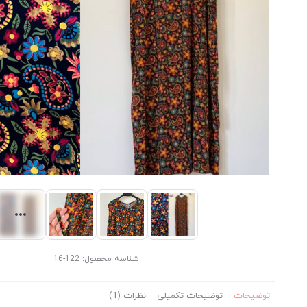
شناسه محصول:
122-16
توضیحات
توضیحات تکمیلی
نظرات (1)