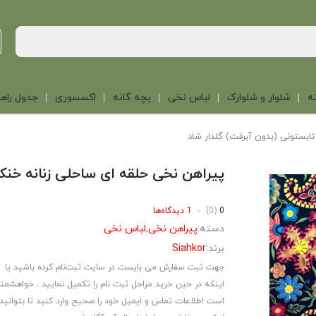
ه
شلوار و شلوارک
لباس نخی
بچه گانه
اکسسوری
جدول راهن
ابستونی (بدون آبرفت) گلدار شاد
پیراهن نخی حلقه ای ساحلی زنانه خنک 
0
(0)
1 دیدگاه‌ها
دسته:
پیراهن نخی
,
لباس نخی
برند:
Siahkor
جهت ثبت سفارش می بایست در سایت ثبت‌نام کرده باشید یا
اینکه در حین خرید مراحل ثبت نام را تکمیل نمایید . خواهشمن
است اطلاعات تماس و ایمیل خود را صحیح وارد کنید تا بتوانید