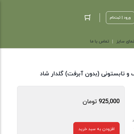
ورود | ثبت‌نام
مای سایز
تماس با ما
و تابستونی (بدون آبرفت) گلدار شاد
925,000
تومان
د
افزودن به سبد خرید