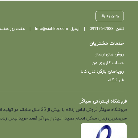
رفتن به بالا
تلفن
09117647888
ایمیل
Info@siahkor.com
هفت روز هفته ، از ساعت 11 تا
خدمات مشتریان
روش های ارسال
حساب کاربری من
رویه‌های بازگرداندن کالا
فروشگاه
فروشگاه اینترنتی سیاکُر
فروشگاه سیاکُر فروش لباس زن
سریعترین زمان ممکن انجام دهید. امیدواریم اگر قصد خرید لباس زنانه