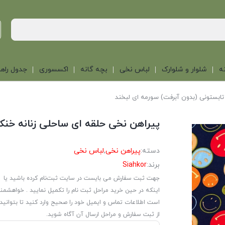
ه
شلوار و شلوارک
لباس نخی
بچه گانه
اکسسوری
جدول راهن
تابستونی (بدون آبرفت) سورمه ای لبخند
پیراهن نخی حلقه ای ساحلی زنانه خنک
دسته:
پیراهن نخی
,
لباس نخی
برند:
Siahkor
جهت ثبت سفارش می بایست در سایت ثبت‌نام کرده باشید یا
اینکه در حین خرید مراحل ثبت نام را تکمیل نمایید . خواهشمن
است اطلاعات تماس و ایمیل خود را صحیح وارد کنید تا بتوانید
از ثبت سفارش و مراحل ارسال آن آگاه شوید.