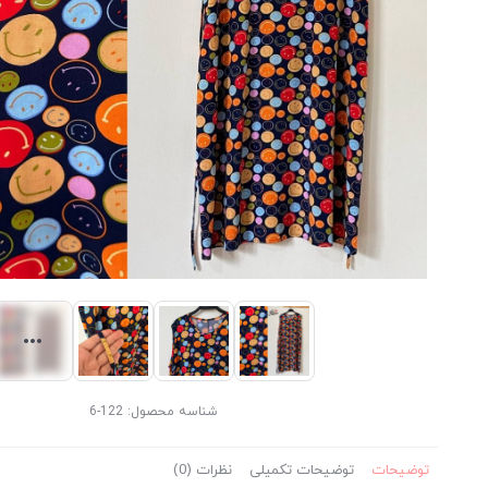
شناسه محصول:
122-6
توضیحات
توضیحات تکمیلی
نظرات (0)