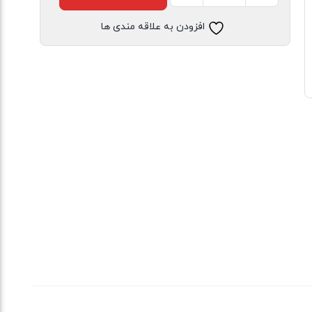
نخی
افزودن به علاقه مندی ها
حلقه
ای
ساحلی
زنانه
خنک
و
تابستونی
(بدون
آبرفت)
سورمه
ای
لبخند
عدد