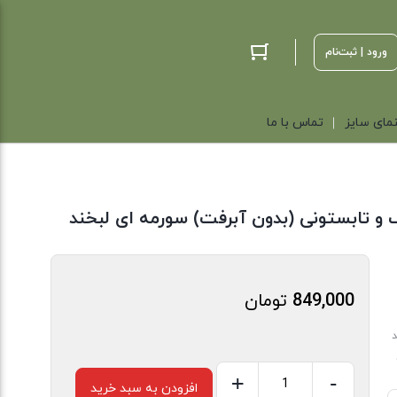
ورود | ثبت‌نام
مای سایز
تماس با ما
 و تابستونی (بدون آبرفت) سورمه ای لبخند
849,000
تومان
د
+
-
افزودن به سبد خرید
پیراهن