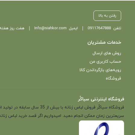
رفتن به بالا
تلفن
09117647888
ایمیل
Info@siahkor.com
هفت روز هفته ، از ساعت 11 تا
خدمات مشتریان
روش های ارسال
حساب کاربری من
رویه‌های بازگرداندن کالا
فروشگاه
فروشگاه اینترنتی سیاکُر
فروشگاه سیاکُر فروش لباس زن
سریعترین زمان ممکن انجام دهید. امیدواریم اگر قصد خرید لباس زنانه