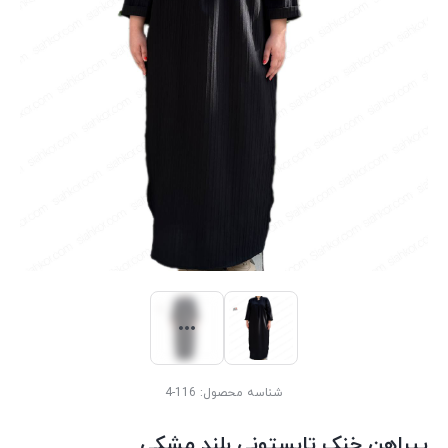
شناسه محصول:
116-4
پیراهن خنک تابستونی بلند مشکی