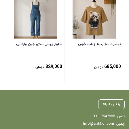
شلو
سا
00
تیشرت نخ پنبه جناب خرس
شلوار پیش بندی جین وارداتی
829,000
685,000
تومان
تومان
رفتن به بالا
تلفن
09117647888
ایمیل
Info@siahkor.com