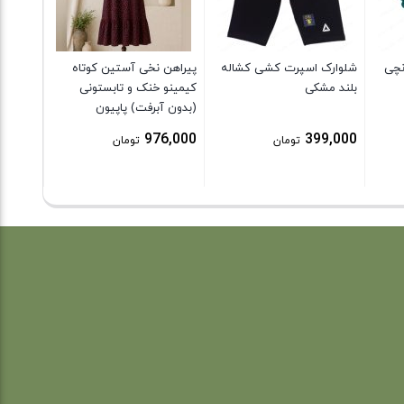
9,000
نچی
شلوارک اسپرت کشی کشاله
پیراهن نخی آستین کوتاه
بلند مشکی
کیمینو خنک و تابستونی
(بدون آبرفت) پاپیون
976,000
399,000
تومان
تومان