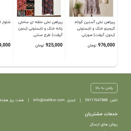
پیراهن نخی آستین کوتاه
پیراهن نخی حلقه ای ساحلی
شلوار 
کیمینو خنک و تابستونی
زنانه خنک و تابستونی (بدون
(بدون آبرفت) صورتی
آبرفت) طرح سنتی
9,000
925,000
976,000
تومان
تومان
رفتن به بالا
تلفن
09117647888
ایمیل
Info@siahkor.com
هفت روز هفته ، از ساعت 11 تا
خدمات مشتریان
روش های ارسال