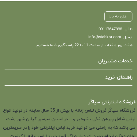
رفتن به بالا
تلفن
09117647888
ایمیل
Info@siahkor.com
هفت روز هفته ، از ساعت 11 تا 22 پاسخگوی شما هستیم.
خدمات مشتریان
راهنمای خرید
فروشگاه اینترنتی سیاکُر
فروشگاه سیاکُر فروش لباس زنانه با بیش از 35 سال سابقه در تولید انواع
لباس شامل پیراهن نخی ، شومیز و ... در استان سرسبز گیلان شهر رشت
می باشد که به راحتی می توانید خرید لباس اینترنتی خود را در سریعترین
زمان ممکن انجام دهید. امیدواریم اگر قصد خرید لباس زنانه با کیفیت