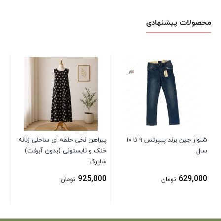
محصولات پیشنهادی
پیر
خن
گلد
00
شلوار جین برند پیپرتس ۹ تا ۱۰
پیراهن نخی حلقه ای ساحلی زنانه
سال
خنک و تابستونی (بدون آبرفت)
شاپرک
925,000
629,000
تومان
تومان