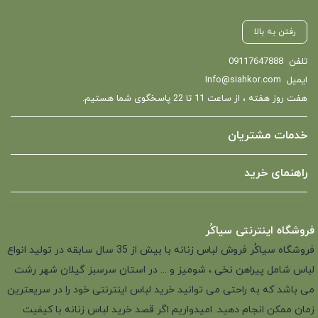
رفتن به بالا
تلفن
09117647888
ایمیل
Info@siahkor.com
هفت روز هفته ، از ساعت 11 تا 22 پاسخگوی شما هستیم.
خدمات مشتریان
راهنمای خرید
فروشگاه اینترنتی سیاکُر
فروشگاه سیاکُر فروش لباس زنانه با بیش از 35 سال سابقه در تولید انواع
لباس شامل پیراهن نخی ، شومیز و ... در استان سرسبز گیلان شهر رشت
می باشد که به راحتی می توانید خرید لباس اینترنتی خود را در سریعترین
زمان ممکن انجام دهید. امیدواریم اگر قصد خرید لباس زنانه با کیفیت