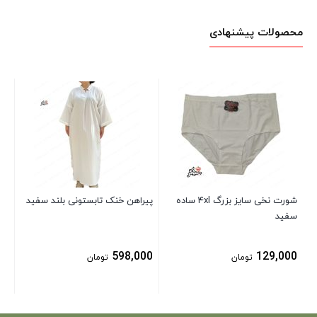
محصولات پیشنهادی
شو
بلن
00
شورت نخی سایز بزرگ ۴xl ساده
پیراهن خنک تابستونی بلند سفید
سفید
598,000
129,000
تومان
تومان