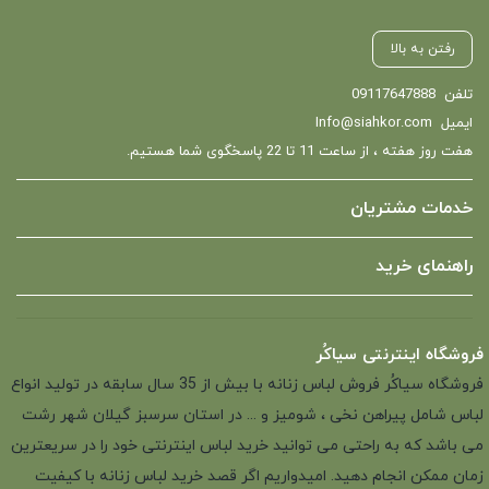
رفتن به بالا
تلفن
09117647888
ایمیل
Info@siahkor.com
هفت روز هفته ، از ساعت 11 تا 22 پاسخگوی شما هستیم.
خدمات مشتریان
راهنمای خرید
فروشگاه اینترنتی سیاکُر
فروشگاه سیاکُر فروش لباس زنانه با بیش از 35 سال سابقه در تولید انواع
لباس شامل پیراهن نخی ، شومیز و ... در استان سرسبز گیلان شهر رشت
می باشد که به راحتی می توانید خرید لباس اینترنتی خود را در سریعترین
زمان ممکن انجام دهید. امیدواریم اگر قصد خرید لباس زنانه با کیفیت