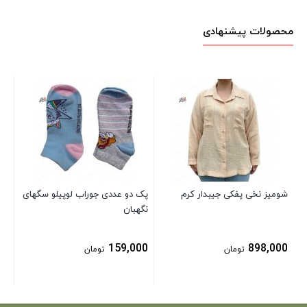
محصولات پیشنهادی
پک
پیپرت
00
شومیز نخی پفکی جیبدار کرم
پک دو عددی جوراب لوپیلو سگهای
نگهبان
159,000
898,000
تومان
تومان