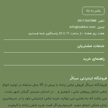
رفتن به بالا
تلفن
09117647888
ایمیل
Info@siahkor.com
هفت روز هفته ، از ساعت 11 تا 22 پاسخگوی شما هستیم.
خدمات مشتریان
راهنمای خرید
فروشگاه اینترنتی سیاکُر
فروشگاه سیاکُر فروش لباس زنانه با بیش از 35 سال سابقه در تولید انواع
لباس شامل پیراهن نخی ، شومیز و ... در استان سرسبز گیلان شهر رشت
می باشد که به راحتی می توانید خرید لباس اینترنتی خود را در سریعترین
زمان ممکن انجام دهید. امیدواریم اگر قصد خرید لباس زنانه با کیفیت