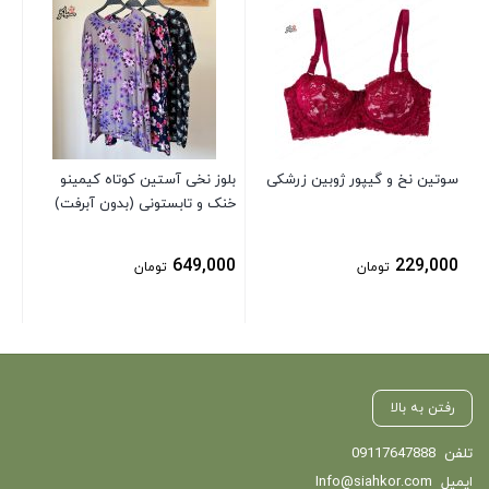
بلو
آس
00
سوتین نخ و گیپور ژوبین زرشکی
بلوز نخی آستین کوتاه کیمینو
خنک و تابستونی (بدون آبرفت)
649,000
229,000
تومان
تومان
رفتن به بالا
تلفن
09117647888
ایمیل
Info@siahkor.com