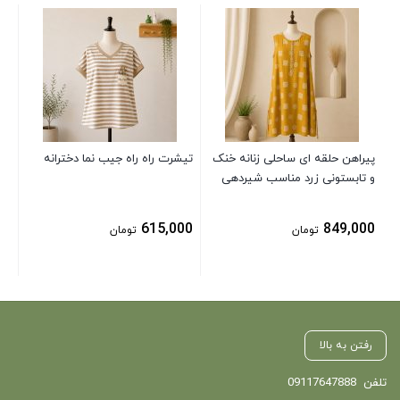
کش
00
پیراهن حلقه ای ساحلی زنانه خنک
تیشرت راه راه جیب نما دخترانه
و تابستونی زرد مناسب شیردهی
615,000
849,000
تومان
تومان
رفتن به بالا
تلفن
09117647888