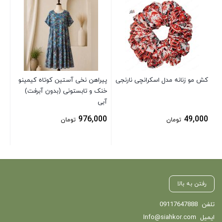
شو
سف
00
کش مو زنانه مدل اسکرانچی نارنجی
پیراهن نخی آستین کوتاه کیمینو
خنک و تابستونی (بدون آبرفت)
آبی
976,000
49,000
تومان
تومان
رفتن به بالا
تلفن
09117647888
ایمیل
Info@siahkor.com