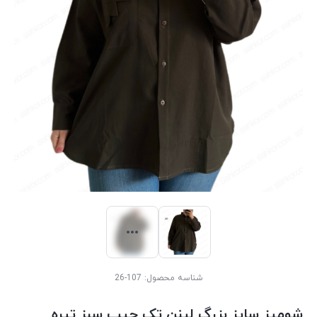
شناسه محصول:
107-26
شومیز سایز بزرگ لینن تک جیب سبز تیره