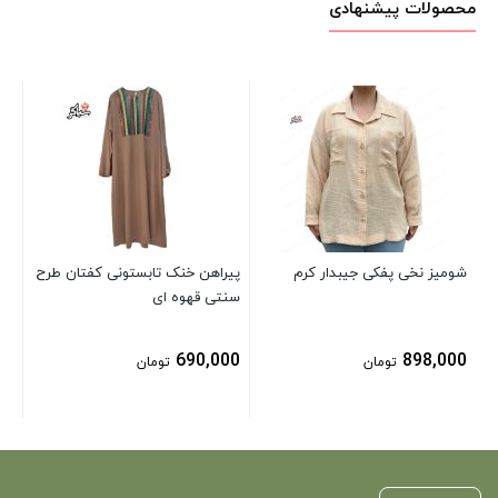
محصولات پیشنهادی
شل
کم
00
شومیز نخی پفکی جیبدار کرم
پیراهن خنک تابستونی کفتان طرح
سنتی قهوه ای
690,000
898,000
تومان
تومان