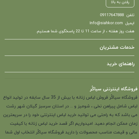
رفتن به بالا
تلفن
09117647888
ایمیل
Info@siahkor.com
هفت روز هفته ، از ساعت 11 تا 22 پاسخگوی شما هستیم.
خدمات مشتریان
راهنمای خرید
فروشگاه اینترنتی سیاکُر
فروشگاه سیاکُر فروش لباس زنانه با بیش از 35 سال سابقه در تولید انواع
لباس شامل پیراهن نخی ، شومیز و ... در استان سرسبز گیلان شهر رشت
می باشد که به راحتی می توانید خرید لباس اینترنتی خود را در سریعترین
زمان ممکن انجام دهید. امیدواریم اگر قصد خرید لباس زنانه با کیفیت
عالی و قیمت مناسب محصولات را دارید فروشگاه سیاکُر انتخاب اول شما