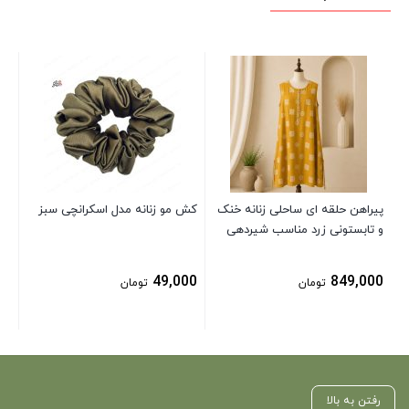
پیر
زنا
آب
00
پیراهن حلقه ای ساحلی زنانه خنک
کش مو زنانه مدل اسکرانچی سبز
و تابستونی زرد مناسب شیردهی
49,000
849,000
تومان
تومان
رفتن به بالا