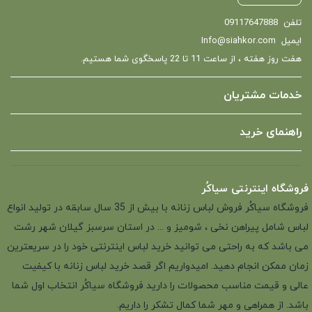
تلفن
09117647888
ایمیل
Info@siahkor.com
هفت روز هفته ، از ساعت 11 تا 22 پاسخگوی شما هستیم.
خدمات مشتریان
راهنمای خرید
فروشگاه اینترنتی سیاکُر
فروشگاه سیاکُر فروش لباس زنانه با بیش از 35 سال سابقه در تولید انواع
لباس شامل پیراهن نخی ، شومیز و ... در استان سرسبز گیلان شهر رشت
می باشد که به راحتی می توانید خرید لباس اینترنتی خود را در سریعترین
زمان ممکن انجام دهید. امیدواریم اگر قصد خرید لباس زنانه با کیفیت
عالی و قیمت مناسب محصولات را دارید فروشگاه سیاکُر انتخاب اول شما
باشد. از همراهی و مهر شما کمال تشکر را داریم.