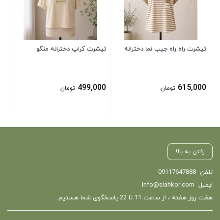
00
تیشرت راه راه جیب نما دخترانه
تیشرت کراپ دخترانه منگو
499,000
615,000
تومان
تومان
رفتن به بالا
تلفن
09117647888
ایمیل
Info@siahkor.com
هفت روز هفته ، از ساعت 11 تا 22 پاسخگوی شما هستیم.