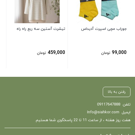
00
جوراب مچی اسپرت آدیداس
تیشرت آستین سه ربع راه راه
459,000
99,000
تومان
تومان
رفتن به بالا
تلفن
09117647888
ایمیل
Info@siahkor.com
هفت روز هفته ، از ساعت 11 تا 22 پاسخگوی شما هستیم.