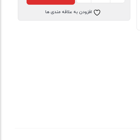
نخ
افزودن به علاقه مندی ها
پنبه
دانل
داک
و
گوفی
مشکی
عدد