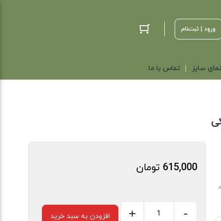
ورود | ثبت‌نام
مای سایز
تماس با ما
ی
615,000
تومان
د
+
-
افزودن به سبد خرید
تیشرت