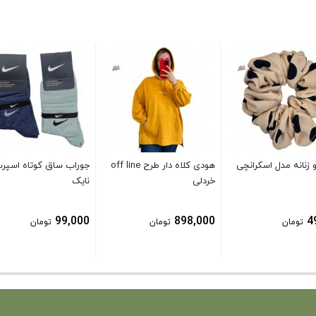
زنانه مدل اسکرانچی
هودی کلاه دار طرح off line
جوراب ساق کوتاه اسپر
خردلی
نایک
99,000
898,000
4
تومان
تومان
تومان