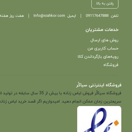
رفتن به بالا
تلفن
09117647888
ایمیل
Info@siahkor.com
هفت روز هفته ، از ساعت 11 تا
خدمات مشتریان
روش های ارسال
حساب کاربری من
رویه‌های بازگرداندن کالا
فروشگاه
فروشگاه اینترنتی سیاکُر
فروشگاه سیاکُر فروش لباس زن
سریعترین زمان ممکن انجام دهید. امیدواریم اگر قصد خرید لباس زنانه