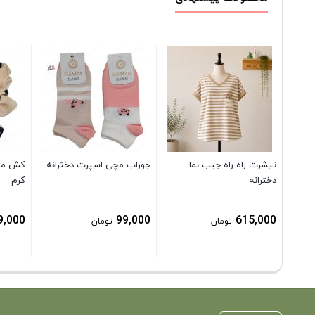
تیشرت راه راه جیب نما
جوراب مچی اسپرت دخترانه
کش مو 
دخترانه
کرم
9,000
99,000
615,000
تومان
تومان