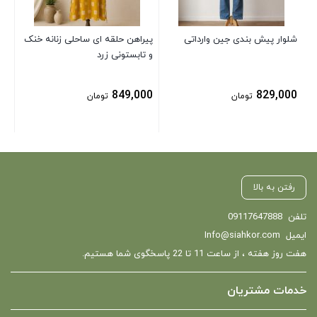
شلوار پیش بندی جین وارداتی
پیراهن حلقه ای ساحلی زنانه خنک
و تابستونی زرد
849,000
829,000
تومان
تومان
رفتن به بالا
تلفن
09117647888
ایمیل
Info@siahkor.com
هفت روز هفته ، از ساعت 11 تا 22 پاسخگوی شما هستیم.
خدمات مشتریان