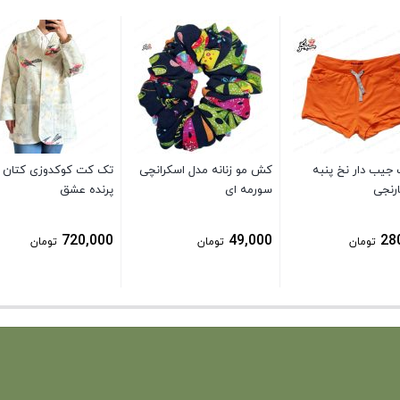
 جیب دار نخ پنبه
کش مو زنانه مدل اسکرانچی
تک کت کوکدوزی کتان 
ارنجی
سورمه ای
پرنده عشق
720,000
49,000
28
تومان
تومان
تومان