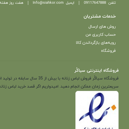
تلفن
09117647888
ایمیل
Info@siahkor.com
هفت روز هفته ، از ساعت 11 تا
خدمات مشتریان
روش های ارسال
حساب کاربری من
رویه‌های بازگرداندن کالا
فروشگاه
فروشگاه اینترنتی سیاکُر
فروشگاه سیاکُر فروش لباس زن
سریعترین زمان ممکن انجام دهید. امیدواریم اگر قصد خرید لباس زنانه