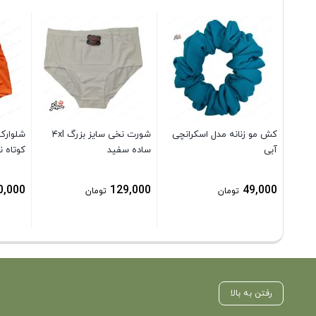
کش مو زنانه مدل اسکرانچی
شورت نخی سایز بزرگ ۴xl
شلوارک
آبی
ساده سفید
کوتاه ن
0,000
129,000
49,000
تومان
تومان
رفتن به بالا