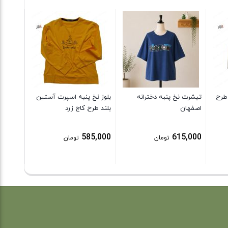
پیراهن 
تابستون
ای
9,000
طرح
تیشرت نخ پنبه دخترانه
بلوز نخ پنبه اسپرت آستین
اصفهان
بلند طرح کاج زرد
585,000
615,000
تومان
تومان