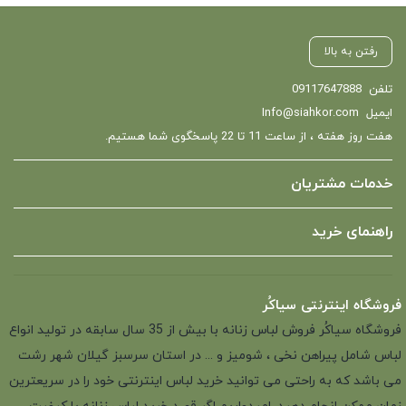
رفتن به بالا
تلفن
09117647888
ایمیل
Info@siahkor.com
هفت روز هفته ، از ساعت 11 تا 22 پاسخگوی شما هستیم.
خدمات مشتریان
راهنمای خرید
فروشگاه اینترنتی سیاکُر
فروشگاه سیاکُر فروش لباس زنانه با بیش از 35 سال سابقه در تولید انواع
لباس شامل پیراهن نخی ، شومیز و ... در استان سرسبز گیلان شهر رشت
می باشد که به راحتی می توانید خرید لباس اینترنتی خود را در سریعترین