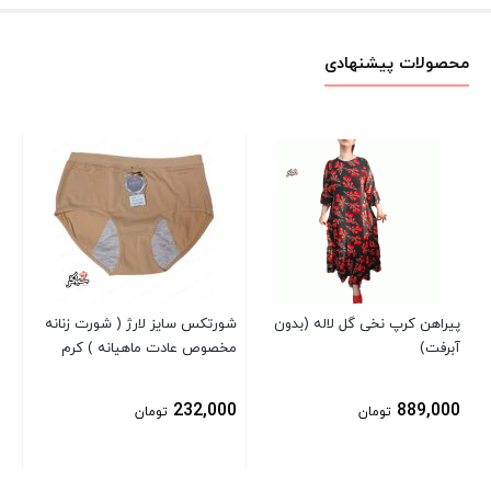
محصولات پیشنهادی
شل
00
پیراهن کرپ نخی گل لاله (بدون
شورتکس سایز لارژ ( شورت زنانه
آبرفت)
مخصوص عادت ماهیانه ) کرم
232,000
889,000
تومان
تومان