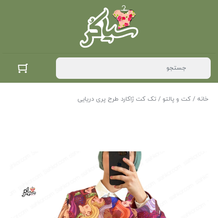
خانه
/
کت و پالتو
/ تک کت ژاکارد طرح پری دریایی