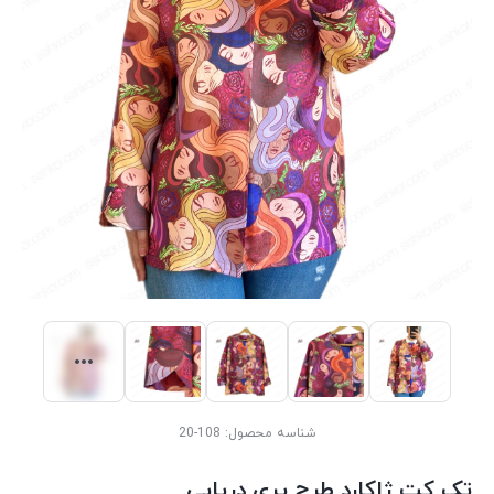
شناسه محصول:
108-20
تک کت ژاکارد طرح پری دریایی