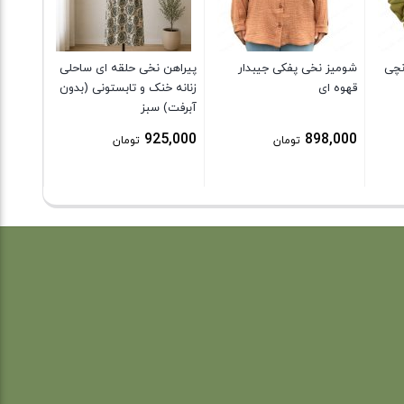
9,000
نچی
شومیز نخی پفکی جیبدار
پیراهن نخی حلقه ای ساحلی
قهوه ای
زنانه خنک و تابستونی (بدون
آبرفت) سبز
925,000
898,000
تومان
تومان