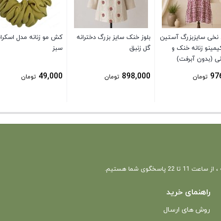
 نخی سایزبزرگ آستین
بلوز خنک سایز بزرگ دخترانه
کش مو زنانه مدل اسکرا
یمینو زنانه خنک و
گل زنبق
سبز
نی (بدون آبرفت)
49,000
898,000
97
تومان
تومان
تومان
 22 پاسخگوی شما هستیم.
راهنمای خرید
روش های ارسال