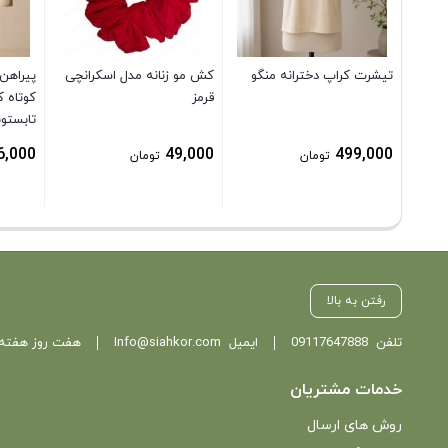
تیشرت کراپ دخترانه منگو
کش مو زنانه مدل اسکرانچی
پیراهن
قرمز
کوتاه ک
تابستو
سرخابی
6,000
49,000
499,000
تومان
تومان
رفتن به بالا
تلفن
09117647888
ایمیل
Info@siahkor.com
هفت روز هفته ، از ساعت 11 تا
خدمات مشتریان
روش های ارسال