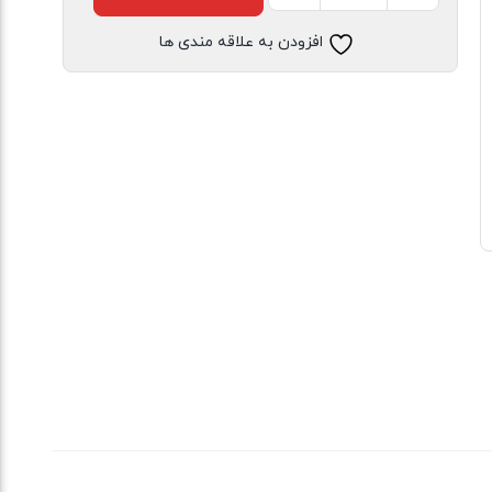
شومیز
افزودن به علاقه مندی ها
سایز
بزرگ
دخترانه
آستین
بلند
عدد