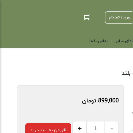
ورود | ثبت‌نام
مای سایز
تماس با ما
بلند
899,000
تومان
د
+
-
افزودن به سبد خرید
بلوز