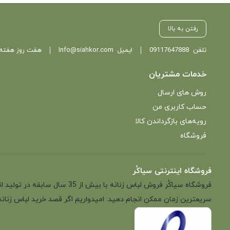
رفتن به بالا
تلفن
09117647888
ایمیل
Info@siahkor.com
هفت روز هفته ، از ساعت 11 تا
خدمات مشتریان
روش های ارسال
حساب کاربری من
رویه‌های بازگرداندن کالا
فروشگاه
فروشگاه اینترنتی سیاکُر
فروشگاه سیاکُر فروش لباس زن
سریعترین زمان ممکن انجام دهید. امیدواریم اگر قصد خرید لباس زنانه