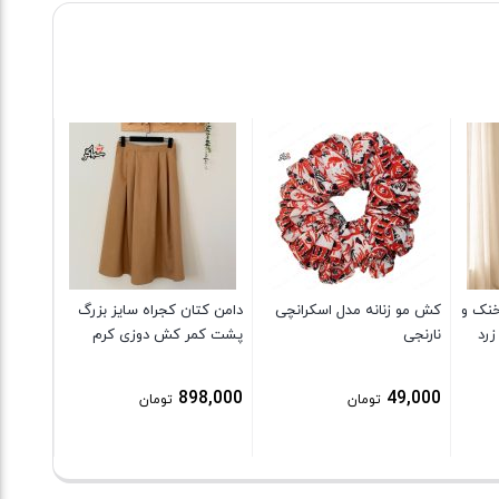
پیراهن 
زنانه خ
آبرفت) 
5,000
خنک و
کش مو زنانه مدل اسکرانچی
دامن کتان کجراه سایز بزرگ
زرد
نارنجی
پشت کمر کش دوزی کرم
898,000
49,000
تومان
تومان