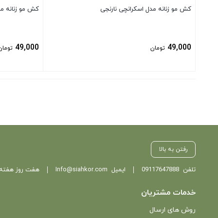
کش مو زنانه مدل اسکرانچی نارنجی
کش مو زنانه مد
49,000
49,000
تومان
تومان
بستن
بستن
رفتن به بالا
تلفن
09117647888
ایمیل
Info@siahkor.com
هفت روز هفته ، از ساعت 11 تا
خدمات مشتریان
روش های ارسال