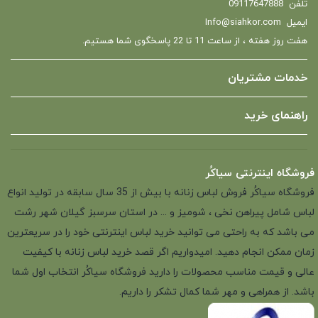
تلفن
09117647888
ایمیل
Info@siahkor.com
هفت روز هفته ، از ساعت 11 تا 22 پاسخگوی شما هستیم.
خدمات مشتریان
راهنمای خرید
فروشگاه اینترنتی سیاکُر
فروشگاه سیاکُر فروش لباس زنانه با بیش از 35 سال سابقه در تولید انواع
لباس شامل پیراهن نخی ، شومیز و ... در استان سرسبز گیلان شهر رشت
می باشد که به راحتی می توانید خرید لباس اینترنتی خود را در سریعترین
زمان ممکن انجام دهید. امیدواریم اگر قصد خرید لباس زنانه با کیفیت
عالی و قیمت مناسب محصولات را دارید فروشگاه سیاکُر انتخاب اول شما
باشد. از همراهی و مهر شما کمال تشکر را داریم.