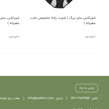
شورتکس سایز بزرگ ( شورت زنانه مخصوص عادت
شورتکس سایز 
ماهیانه )
ماهیانه )
ناموجود
ناموجود
بستن
بستن
رفتن به بالا
تلفن
09117647888
ایمیل
Info@siahkor.com
هفت روز هفته ، از ساعت 11 تا