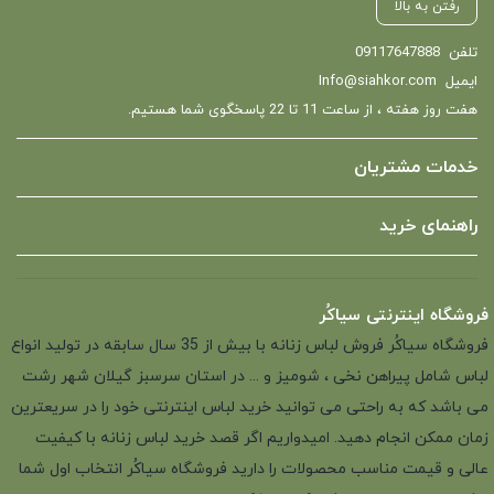
رفتن به بالا
تلفن
09117647888
ایمیل
Info@siahkor.com
هفت روز هفته ، از ساعت 11 تا 22 پاسخگوی شما هستیم.
خدمات مشتریان
راهنمای خرید
فروشگاه اینترنتی سیاکُر
فروشگاه سیاکُر فروش لباس زنانه با بیش از 35 سال سابقه در تولید انواع
لباس شامل پیراهن نخی ، شومیز و ... در استان سرسبز گیلان شهر رشت
می باشد که به راحتی می توانید خرید لباس اینترنتی خود را در سریعترین
زمان ممکن انجام دهید. امیدواریم اگر قصد خرید لباس زنانه با کیفیت
عالی و قیمت مناسب محصولات را دارید فروشگاه سیاکُر انتخاب اول شما