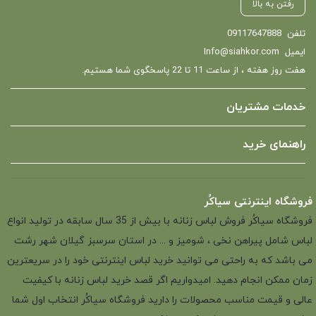
رفتن به بالا
تلفن
09117647888
ایمیل
Info@siahkor.com
هفت روز هفته ، از ساعت 11 تا 22 پاسخگوی شما هستیم.
خدمات مشتریان
راهنمای خرید
فروشگاه اینترنتی سیاکُر
فروشگاه سیاکُر فروش لباس زنانه با بیش از 35 سال سابقه در تولید انواع
لباس شامل پیراهن نخی ، شومیز و ... در استان سرسبز گیلان شهر رشت
می باشد که به راحتی می توانید خرید لباس اینترنتی خود را در سریعترین
زمان ممکن انجام دهید. امیدواریم اگر قصد خرید لباس زنانه با کیفیت
عالی و قیمت مناسب محصولات را دارید فروشگاه سیاکُر انتخاب اول شما