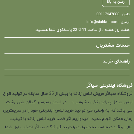
رفتن به بالا
تلفن
09117647888
ایمیل
Info@siahkor.com
هفت روز هفته ، از ساعت 11 تا 22 پاسخگوی شما هستیم.
خدمات مشتریان
راهنمای خرید
فروشگاه اینترنتی سیاکُر
فروشگاه سیاکُر فروش لباس زنانه با بیش از 35 سال سابقه در تولید انواع
لباس شامل پیراهن نخی ، شومیز و ... در استان سرسبز گیلان شهر رشت
می باشد که به راحتی می توانید خرید لباس اینترنتی خود را در سریعترین
زمان ممکن انجام دهید. امیدواریم اگر قصد خرید لباس زنانه با کیفیت
عالی و قیمت مناسب محصولات را دارید فروشگاه سیاکُر انتخاب اول شما