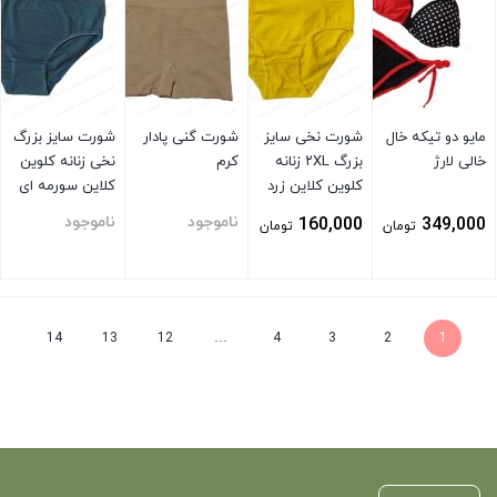
مایو دو تیکه خال
شورت نخی سایز
شورت گنی پادار
شورت سایز بزرگ
خالی لارژ
بزرگ ۲XL زنانه
کرم
نخی زنانه کلوین
کلوین کلاین زرد
کلاین سورمه ای
ناموجود
ناموجود
160,000
349,000
تومان
تومان
بستن
بستن
بستن
بستن
14
13
12
…
4
3
2
1