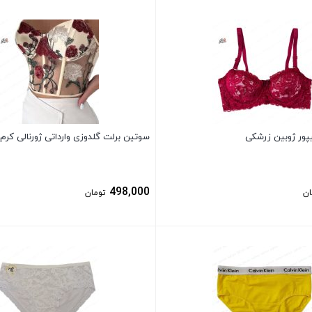
بستن
پور ژوبین زرشکی
سوتین برلت گلدوزی وارداتی ژورنالی کرم
498,000
ان
تومان
بستن