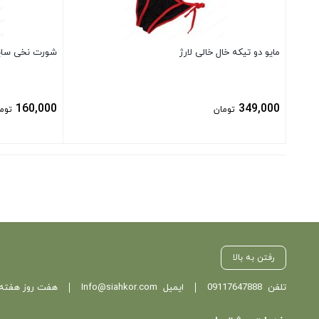
مایو دو تیکه خال خالی لارژ
شورت نخی سایز بزرگ ۲XL زنانه 
160,000
349,000
تومان
توم
بستن
بستن
رفتن به بالا
تلفن
09117647888
ایمیل
Info@siahkor.com
هفت روز هفته ، از ساعت 11 تا