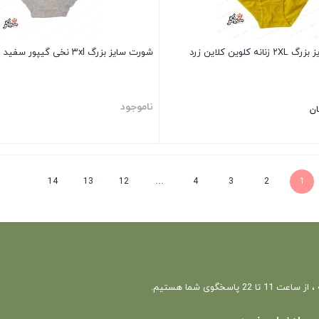
کلوین کلاین زرد
شورت سایز بزرگ ۳xl نخی گیپور سفید
ناموجود
ان
بستن
14
13
12
…
4
3
2
1
 22 پاسخگوی شما هستیم.