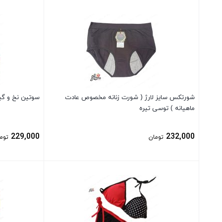
بستن
بستن
شورتکس سایز لارژ ( شورت زنانه مخصوص عادت
سوتین نخ و گی
ماهیانه ) توسی تیره
229,000
232,000
تومان
توم
بستن
بستن