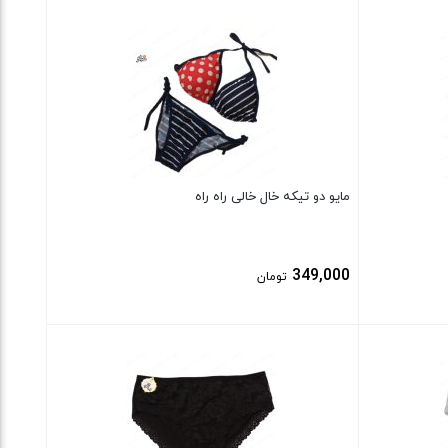
بستن
مایو دو تیکه خال خالی راه راه
349,000
تومان
بستن