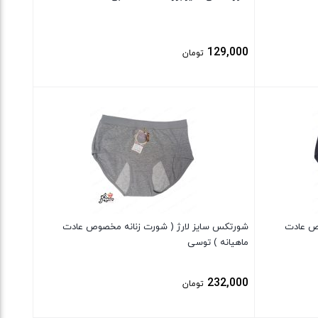
129,000
تومان
بستن
وص عادت
شورتکس سایز لارژ ( شورت زنانه مخصوص عادت
ماهیانه ) توسی
232,000
تومان