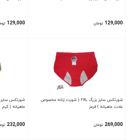
129,000
129,000
تومان
توم
بستن
بستن
شورتکس سایز بزرگ ۲XL ( شورت زنانه مخصوص
شورتکس سایز ل
عادت ماهیانه ) قرمز
ماهیانه ) کرم
232,000
269,000
تومان
توم