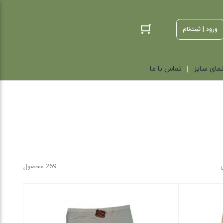
ورود | ثبت‌نام
مای سایز
تماس با ما
269 محصول