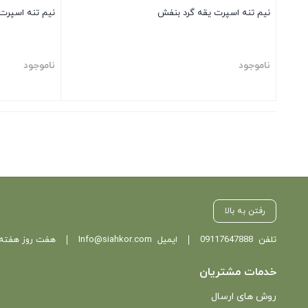
نیم تنه اسپرت یقه گرد بنفش
نیم تنه اسپرت
ناموجود
ناموجود
بستن
بستن
رفتن به بالا
تلفن
09117647888
ایمیل
Info@siahkor.com
هفت روز هفته ، از ساعت 11 تا
خدمات مشتریان
روش های ارسال