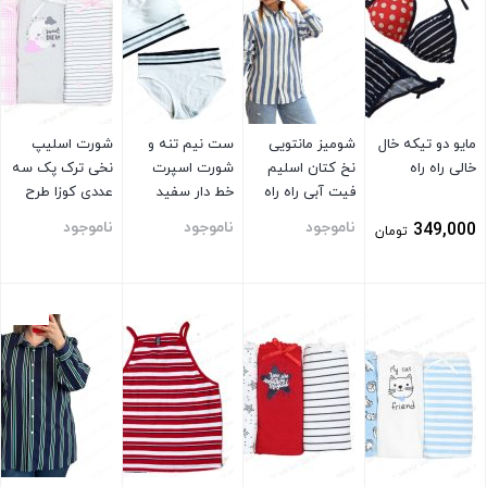
مایو دو تیکه خال
شومیز مانتویی
ست نیم تنه و
شورت اسلیپ
خالی راه راه
نخ کتان اسلیم
شورت اسپرت
نخی ترک پک سه
فیت آبی راه راه
خط دار سفید
عددی کوزا طرح
ماه تابان
ناموجود
ناموجود
ناموجود
349,000
تومان
بستن
بستن
بستن
بستن